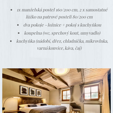
1x manželská postel 160/200 cm, 2 x samostatné
lůžko na patrové posteli 80/200 cm
dva pokoje - ložnice + pokoj s kuchyňkou
koupelna (wc, sprchový kout, umyvadlo)
kuchyňka (nádobí, dřez, chladnička, mikrovlnka,
varná konvice, káva, čaj)