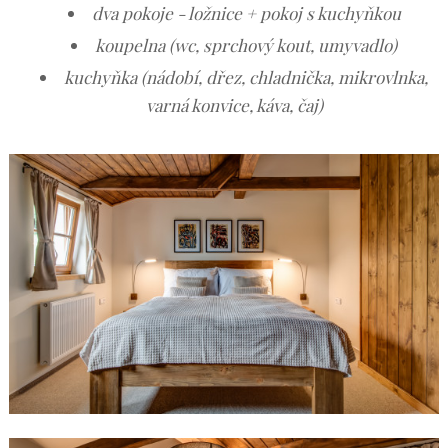
dva pokoje - ložnice + pokoj s kuchyňkou
koupelna (wc, sprchový kout, umyvadlo)
kuchyňka (nádobí, dřez, chladnička, mikrovlnka,
varná konvice, káva, čaj)