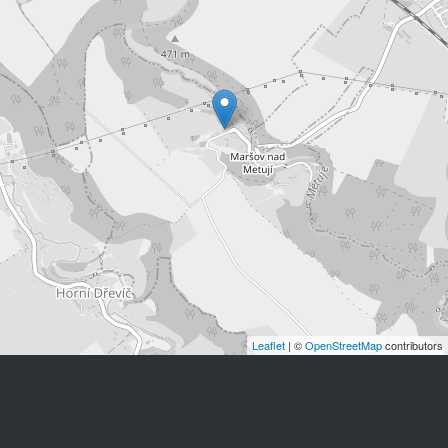
Leaflet
| ©
OpenStreetMap
contributors